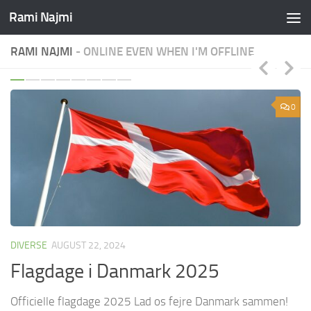
Rami Najmi
Skip to content
RAMI NAJMI
- ONLINE EVEN WHEN I'M OFFLINE
0
0
DIVERSE
AUGUST 22, 2024
D
Flagdage i Danmark 2025
R
Officielle flagdage 2025 Lad os fejre Danmark sammen!
H