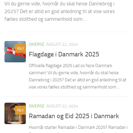
Vil du gerne vide, hvornår du skal heise Dannebrog i
D
2025? Det er altid en god anledning til at vise vores
28
fælles stolthed og sammenhold som...
de
 på
s
DIVERSE
AUGUST 22, 2024
0
Flagdage i Danmark 2025
Officielle flagdage 2025 Lad os fejre Danmark
sammen! Vil du gerne vide, hvornår du skal heise
Dannebrog i 2025? Det er altid en god anledning til at
vise vores fælles stolthed og sammenhold som...
DIVERSE
AUGUST 22, 2024
0
Ramadan og Eid 2025 i Danmark
Hvornår starter Ramadan i Danmark 2025? Ramadan i