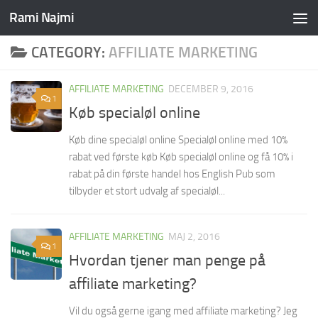
Rami Najmi
Skip to content
CATEGORY:
AFFILIATE MARKETING
AFFILIATE MARKETING
DECEMBER 9, 2016
1
Køb specialøl online
Køb dine specialøl online Specialøl online med 10%
rabat ved første køb Køb specialøl online og få 10% i
rabat på din første handel hos English Pub som
tilbyder et stort udvalg af specialøl...
AFFILIATE MARKETING
MAJ 2, 2016
1
Hvordan tjener man penge på
affiliate marketing?
Vil du også gerne igang med affiliate marketing? Jeg