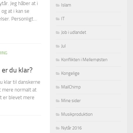
ytår. Jeg håber at i
Islam
 og at i kan se
IT
ser. Personligt...
Job i udlandet
Jul
RING
Konflikten i Mellemøsten
 er du klar?
Kongelige
u klar til danskerne
MailChimp
et mere normalt at
t er blevet mere
Mine sider
Musikproduktion
Nytår 2016