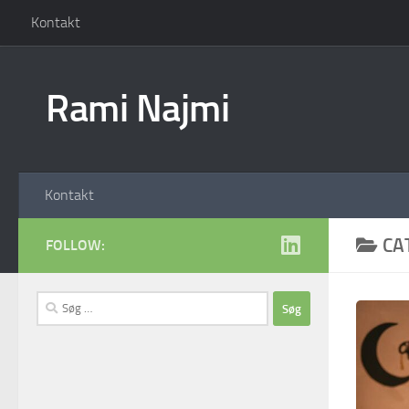
Kontakt
Skip to content
Rami Najmi
Kontakt
CA
FOLLOW:
Søg
efter: