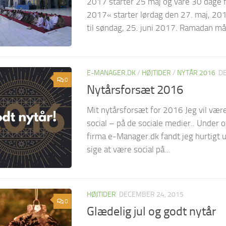
2017 starter 25 maj og vare 30 dage
2017« starter lørdag den 27. maj, 201
til søndag, 25. juni 2017. Ramadan må
E-MANAGER.DK
/
HØJTIDER
/
NYTÅR 2016
D
0
Nytårsforsæt 2016
Mit nytårsforsæt for 2016 Jeg vil væ
social – på de sociale medier.. Under o
firma e-Manager.dk fandt jeg hurtigt u
sige at være social på...
HØJTIDER
DECEMBER 24, 2015
0
Glædelig jul og godt nytår