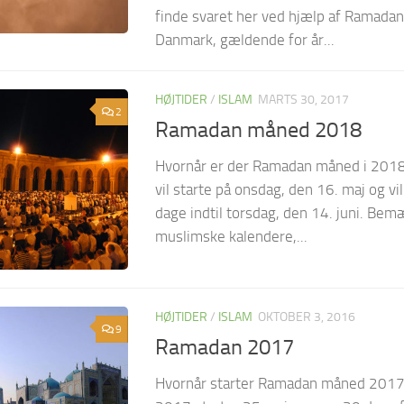
finde svaret her ved hjælp af Ramada
Danmark, gældende for år...
HØJTIDER
/
ISLAM
MARTS 30, 2017
2
Ramadan måned 2018
Hvornår er der Ramadan måned i 201
vil starte på onsdag, den 16. maj og vi
dage indtil torsdag, den 14. juni. Bemæ
muslimske kalendere,...
HØJTIDER
/
ISLAM
OKTOBER 3, 2016
9
Ramadan 2017
Hvornår starter Ramadan måned 201