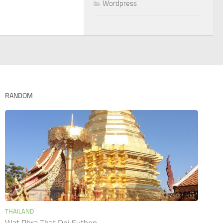
Wordpress
RANDOM
THAILAND
Wat Phra That Doi Suthep