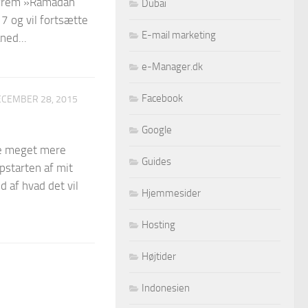
 frem »Ramadan
Dubai
7 og vil fortsætte
E-mail marketing
ned...
e-Manager.dk
Facebook
ECEMBER 28, 2015
Google
re meget mere
Guides
pstarten af mit
d af hvad det vil
Hjemmesider
Hosting
Højtider
Indonesien