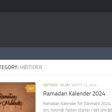
TEGORY:
HØJTIDER
HØJTIDER
/
ISLAM
MARTS 12, 2024
0
Ramadan Kalender 2024
Ramadan Kalender for Danmark 2024 Hv
om, hvornår fasten starter i det område