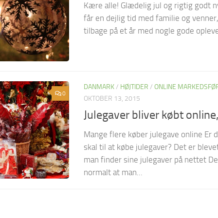
Kære alle! Glædelig jul og rigtig godt n
får en dejlig tid med familie og venner,
tilbage på et år med nogle gode oplevel
DANMARK
/
HØJTIDER
/
ONLINE MARKEDSFØ
0
OKTOBER 13, 2015
Julegaver bliver købt online,
Mange flere køber julegave online Er d
skal til at købe julegaver? Det er blev
man finder sine julegaver på nettet De
normalt at man...