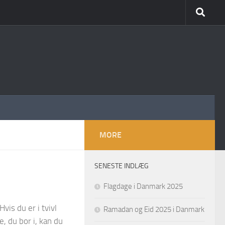
MORE
SENESTE INDLÆG
Flagdage i Danmark 2025
is du er i tvivl
Ramadan og Eid 2025 i Danmark
, du bor i, kan du