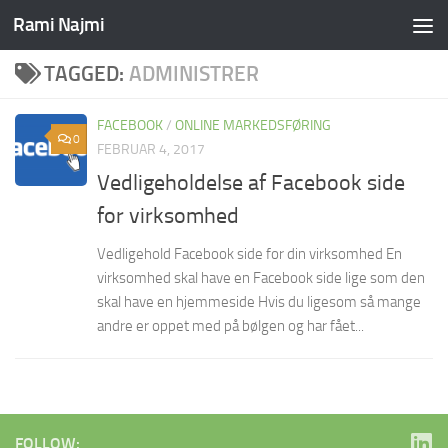
Rami Najmi
Skip to content
TAGGED:
ADMINISTRER
FACEBOOK
/
ONLINE MARKEDSFØRING
0
FEBRUAR 4, 2017
Vedligeholdelse af Facebook side
for virksomhed
Vedligehold Facebook side for din virksomhed En
virksomhed skal have en Facebook side lige som den
skal have en hjemmeside Hvis du ligesom så mange
andre er oppet med på bølgen og har fået...
FOLLOW: