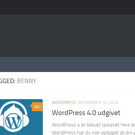
GGED:
BENNY
WORDPRESS
SEPTEMBER 10, 2014
0
WordPress 4.0 udgivet
WordPress 4 er blevet lanceret Hvis du
WordPress har du nok opdaget at din v