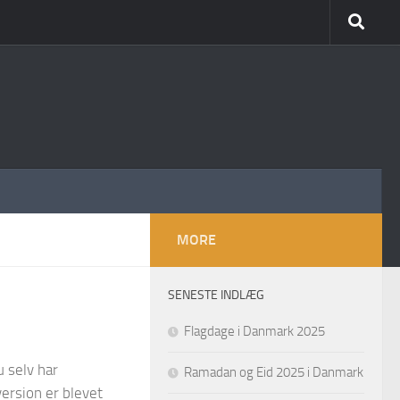
MORE
SENESTE INDLÆG
Flagdage i Danmark 2025
 selv har
Ramadan og Eid 2025 i Danmark
ersion er blevet