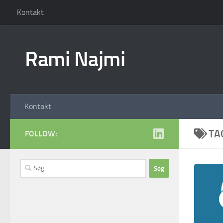
Kontakt
Skip to content
Rami Najmi
Kontakt
TA
FOLLOW:
Søg
efter: