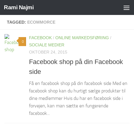
Rami Najmi
Skip to content
TAGGED:
ECOMMORCE
FACEBOOK
/
ONLINE MARKEDSFØRING
/
0
SOCIALE MEDIER
OKTOBER 24, 2015
Facebook shop på din Facebook
side
Få en facebook shop på din facebook side Med en
facebook shop kan du hurtigt sælge produkter til
dine medlemmer Hvis du har en facebook side i
forvejen, kan man sætte en fungerende
facebook...