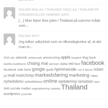
HOLDER MAN JUL I THAILAND? HOLD JUL I THAILAND PÅ
STRANDEN ELLER I NORDEN. SAYS:
[…] Man fejrer ikke julen i Thailand på samme måde
som...
ROLAND SAYS:
Jeg tolker udtrykket som en tilkendegivelse af, at det
man er...
apple
adwords
annoncering
blog
book
2016
ads
ambassade
bangkok
facebook
chiang mai
eid
dubai
face
buddha
buddhisme
danmark
google
hjemmeside
islam
facebook side
faste
guide
i
ios 8
iphone
markedsføring
marketing
mail
mailchimp
jul
militær
online
nyhedsbrev
opdatering
ramadan
nyhedsbreve
rejse
Thailand
seo
sociale medier
søgeoptimering
søgning
wordpress
yosemite