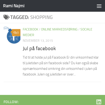
Rami Najmi
Skip to content
TAGGED:
SHOPPING
FACEBOOK
/
ONLINE MARKEDSFØRING
/
SOCIALE
0
MEDIER
NOVEMBER 13, 2015
Jul på facebook
Tid til at holde jul på Facebook Er din virksomhed klar
til juletiden på sin facebook side? Du kan også skabe
opmærksomhed omkring din virksomhed i julen på
facebook. Julen og juletiden er over...
FOLLOW: