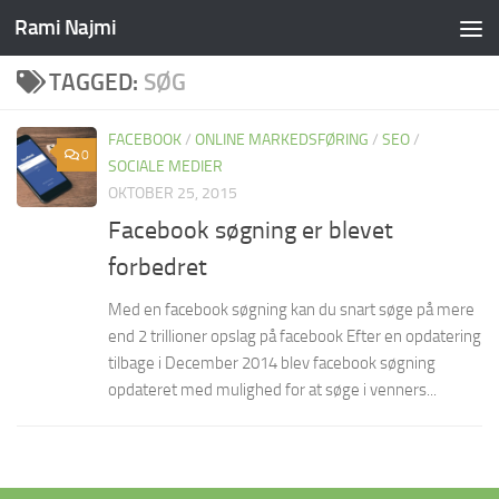
Rami Najmi
Skip to content
TAGGED:
SØG
FACEBOOK
/
ONLINE MARKEDSFØRING
/
SEO
/
0
SOCIALE MEDIER
OKTOBER 25, 2015
Facebook søgning er blevet
forbedret
Med en facebook søgning kan du snart søge på mere
end 2 trillioner opslag på facebook Efter en opdatering
tilbage i December 2014 blev facebook søgning
opdateret med mulighed for at søge i venners...