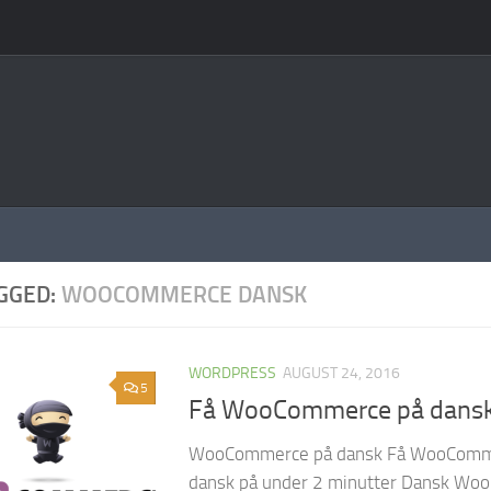
GGED:
WOOCOMMERCE DANSK
WORDPRESS
AUGUST 24, 2016
5
Få WooCommerce på dans
WooCommerce på dansk Få WooCommer
dansk på under 2 minutter Dansk W