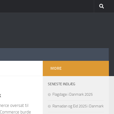
MORE
SENESTE INDLÆG
k
Flagdage i Danmark 2025
ce oversat til
Ramadan og Eid 2025 i Danmark
ooCommerce burde