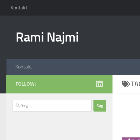
Kontakt
Skip to content
Rami Najmi
Kontakt
TA
FOLLOW:
Søg
efter: