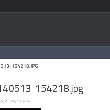
513-154218.JPG
140513-154218.jpg
NAJMI
·
MAJ 13, 2014