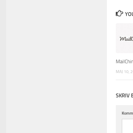
YOU
MailChi
MAJ 10, 
SKRIV 
Komm