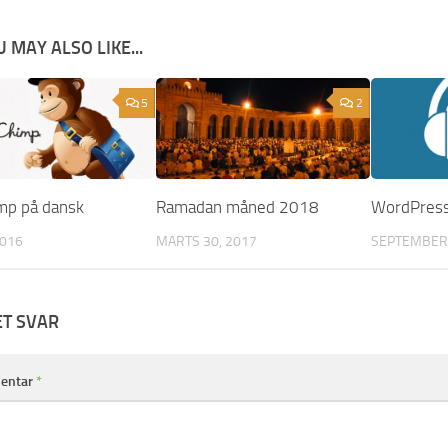
 MAY ALSO LIKE...
5
2
mp på dansk
Ramadan måned 2018
WordPress
2016
MARTS 30, 2017
SEPTEMBER 
ET SVAR
entar
*