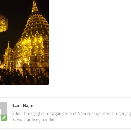
Rami Najmi
Sidder til dagligt som Organic Search Specialist og ellers bruger jeg
træne, nørde og hunden.