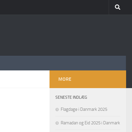
MORE
SENESTE INDLÆG
Flagdage i Danmark 2025
Ramadan og Eid 2025 i Danmark