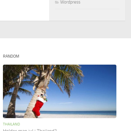
Wordpress
RANDOM
THAILAND
Holder man jul i Thailand?