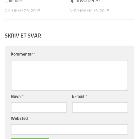
i juletiden
up til WordPress
OKTOBER 29, 2015
NOVEMBER 19, 2015
SKRIV ET SVAR
Kommentar
*
Navn
*
E-mail
*
Websted