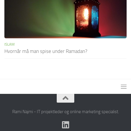
ISLAM
Hvornår må man spise under Ramadan?
Rami Najmi - IT projektleder og online marketing specialist.