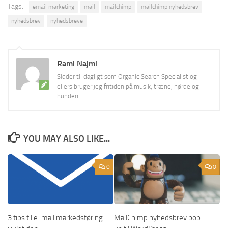
Tags:
email marketing
mail
mailchimp
mailchimp nyhedsbrev
nyhedsbrev
nyhedsbreve
Rami Najmi
Sidder til dagligt som Organic Search Specialist og
ellers bruger jeg fritiden på musik, træne, nørde og
hunden.
YOU MAY ALSO LIKE...
0
0
3 tips til e-mail markedsføring
MailChimp nyhedsbrev pop