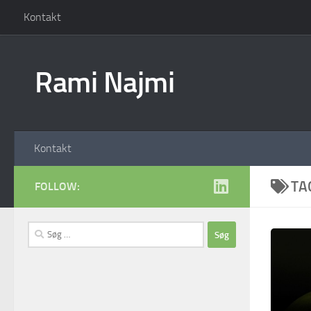
Kontakt
Skip to content
Rami Najmi
Kontakt
TA
FOLLOW:
Søg
efter: