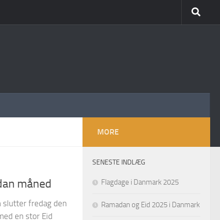
MORE
SENESTE INDLÆG
adan måned
Flagdage i Danmark 2025
 slutter fredag den
Ramadan og Eid 2025 i Danmark
 med en stor Eid