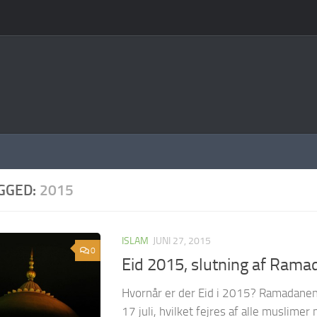
GGED:
2015
ISLAM
JUNI 27, 2015
0
Eid 2015, slutning af Ram
Hvornår er der Eid i 2015? Ramadanen
17 juli, hvilket fejres af alle muslimer