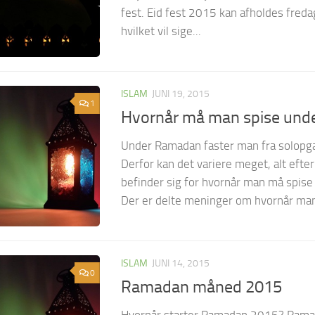
fest. Eid fest 2015 kan afholdes fredag
hvilket vil sige...
ISLAM
JUNI 19, 2015
1
Hvornår må man spise un
Under Ramadan faster man fra solopga
Derfor kan det variere meget, alt efte
befinder sig for hvornår man må spis
Der er delte meninger om hvornår man
ISLAM
JUNI 14, 2015
0
Ramadan måned 2015