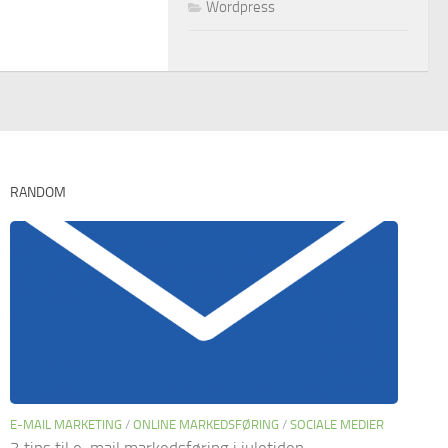
Wordpress
RANDOM
E-MAIL MARKETING
/
ONLINE MARKEDSFØRING
/
SOCIALE MEDIER
3 tips til e-mail markedsføring i juletiden