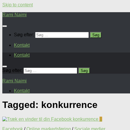
Skip to content
Rami Najmi
Søg efter:
Kontakt
Kontakt
Søg efter:
Rami Najmi
Kontakt
Tagged:
konkurrence
1
Facebook
/
Online markedsføring
/
Sociale medier