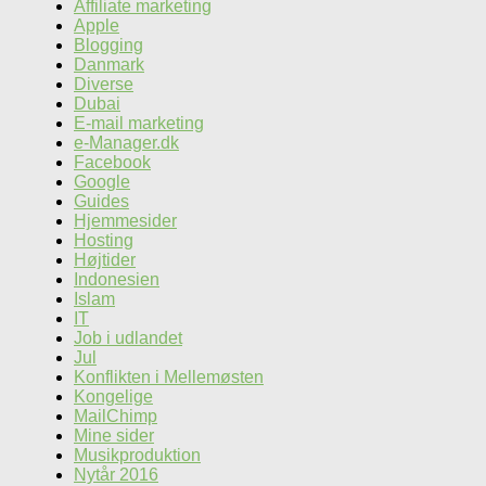
Affiliate marketing
Apple
Blogging
Danmark
Diverse
Dubai
E-mail marketing
e-Manager.dk
Facebook
Google
Guides
Hjemmesider
Hosting
Højtider
Indonesien
Islam
IT
Job i udlandet
Jul
Konflikten i Mellemøsten
Kongelige
MailChimp
Mine sider
Musikproduktion
Nytår 2016