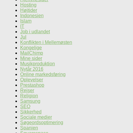
Hosting
Højtider
Indonesien
Islam
IT
Job i udlandet
Jul
Konflikten i Mellemøsten
Kongelige
MailChimp
Mine sider
Musikproduktion
Nytår 2016
Online markedsføring
Oplevelser
Prestashop
Rejser
Religion
Samsung
SEO
Sikkerhed
Sociale medier
Søgeordsoptimering
Spanien