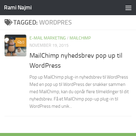
Rami Najmi
Skip to content
TAGGED:
WORDPRES
E-MAIL MARKETING
/
MAILCHIMP
0
NOVEMBER 19, 2015
MailChimp nyhedsbrev pop up til
WordPress
Pop up MailChimp plug-in nyhedsbrev til WordPress
Med en pop up til WordPress der snakker sammen
med MailChimp, kan du opnår flere tilmeldinger til dit
nyhedsbrev. Få et MailChimp pop-up plug-in til
WordPress med unik...