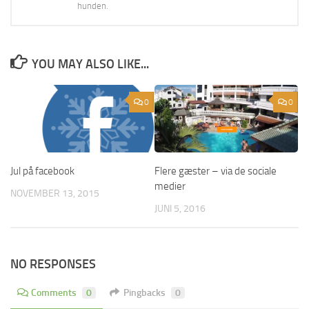
hunden.
YOU MAY ALSO LIKE...
0
0
Jul på facebook
Flere gæster – via de sociale
medier
NOVEMBER 13, 2015
JUNI 5, 2016
NO RESPONSES
Comments
0
Pingbacks
0