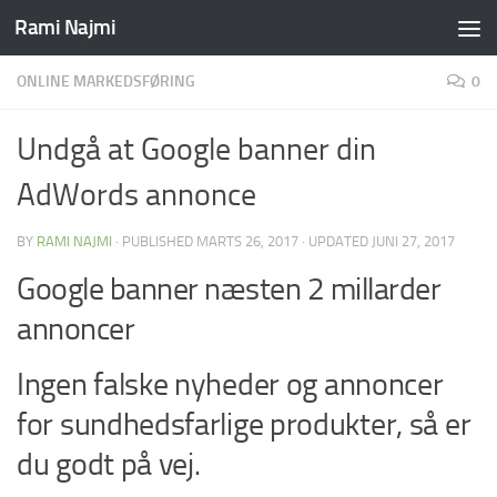
Rami Najmi
Skip to content
ONLINE MARKEDSFØRING
0
Undgå at Google banner din
AdWords annonce
BY
RAMI NAJMI
· PUBLISHED
MARTS 26, 2017
· UPDATED
JUNI 27, 2017
Google banner næsten 2 millarder
annoncer
Ingen falske nyheder og annoncer
for sundhedsfarlige produkter, så er
du godt på vej.