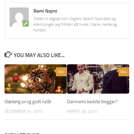
Rami Najmi
Sidder til dagligt som Organic Search Specialist og
ellers bruger jeg fritiden på musik, træne, nørde og
hunden.
YOU MAY ALSO LIKE...
0
0
Glædelig jul og godt nytår
Danmarks bedste blogger?
DECEMBER 24, 2015
MARTS 28, 2014