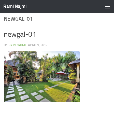
Rami Najmi
Skip to content
NEWGAL-01
newgal-01
BY
RAMI NAJMI
·
APRIL 9, 2017