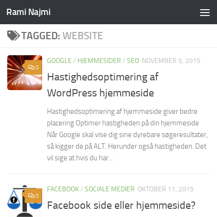
Rami Najmi
Skip to content
TAGGED:
WEBSITE
GOOGLE
/
HJEMMESIDER
/
SEO
NOVEMBER 5, 2015
0
Hastighedsoptimering af
WordPress hjemmeside
Hastighedsoptimering af hjemmeside giver bedre
placering Optimer hastigheden på din hjemmeside
Når Google skal vise dig sine dyrebare søgeresultater,
så kigger de på ALT. Herunder også hastigheden. Det
vil sige at hvis du har...
FACEBOOK
/
SOCIALE MEDIER
OKTOBER 11, 2015
0
Facebook side eller hjemmeside?