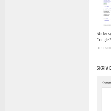
Sticky 
Google?
DECEMBE
SKRIV 
Komm