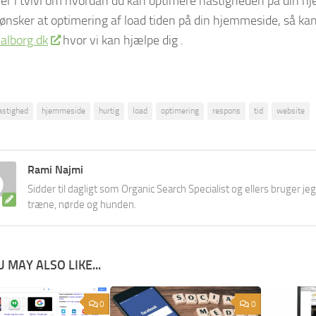
 er i tvivl om hvordan du kan optimere hastigheden på din hj
 ønsker at optimering af load tiden på din hjemmeside, så ka
Aalborg.dk
hvor vi kan hjælpe dig .
astighed
hjemmeside
hurtig
load
optimering
respons
tid
website
Rami Najmi
Sidder til dagligt som Organic Search Specialist og ellers bruger jeg
træne, nørde og hunden.
 MAY ALSO LIKE...
0
0