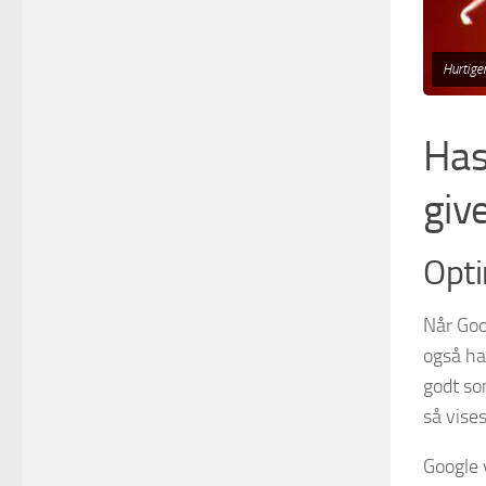
Hurtige
Has
giv
Opti
Når Goo
også ha
godt so
så vises
Google v