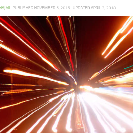
NAJMI
· PUBLISHED
NOVEMBER 5, 2015
· UPDATED
APRIL 3, 2018