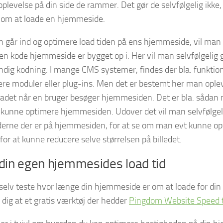
plevelse på din side de rammer. Det gør de selvfølgelig ikke,
d om at loade en hjemmeside.
 går ind og optimere load tiden på ens hjemmeside, vil man 
den kode hjemmeside er bygget op i. Her vil man selvfølgelig g
dig kodning. I mange CMS systemer, findes der bla. funkti
ere moduler eller plug-ins. Men det er bestemt her man oplev
loadet når en bruger besøger hjemmesiden. Det er bla. sådan 
 kunne optimere hjemmesiden. Udover det vil man selvfølgeli
ederne der er på hjemmesiden, for at se om man evt kunne o
 for at kunne reducere selve størrelsen på billedet.
din egen hjemmesides load tid
selv teste hvor længe din hjemmeside er om at loade for din
 dig at et gratis værktøj der hedder
Pingdom Website Speed 