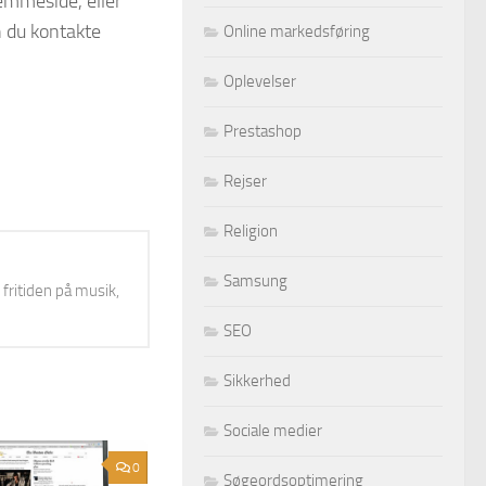
emmeside, eller
n du kontakte
Online markedsføring
Oplevelser
Prestashop
Rejser
Religion
Samsung
 fritiden på musik,
SEO
Sikkerhed
Sociale medier
0
Søgeordsoptimering