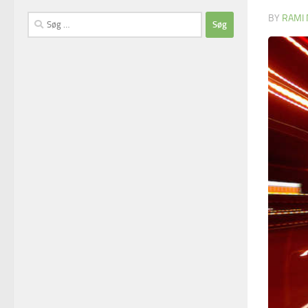
BY
RAMI 
Søg
efter: