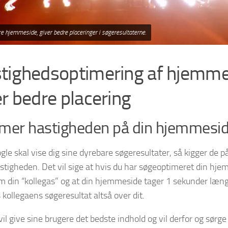
re hjemmeside, giver bedre placeringer i søgeresultaterne.
tighedsoptimering af hjemme
er bedre placering
mer hastigheden på din hjemmesi
gle skal vise dig sine dyrebare søgeresultater, så kigger de 
stigheden. Det vil sige at hvis du har søgeoptimeret din hje
m din “kollegas” og at din hjemmeside tager 1 sekunder læng
 kollegaens søgeresultat altså over dit.
il give sine brugere det bedste indhold og vil derfor og sørge 