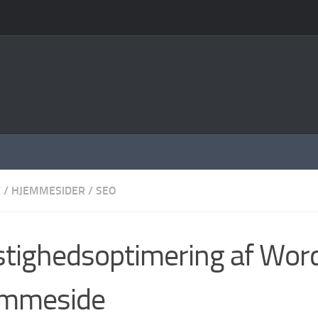
E
/
HJEMMESIDER
/
SEO
tighedsoptimering af Wor
emmeside