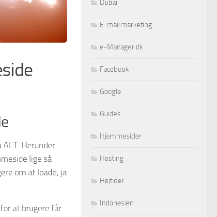
Dubai
E-mail marketing
e-Manager.dk
side
Facebook
Google
Guides
de
Hjemmesider
på ALT. Herunder
mmeside lige så
Hosting
ere om at loade, ja
Højtider
Indonesien
for at brugere får