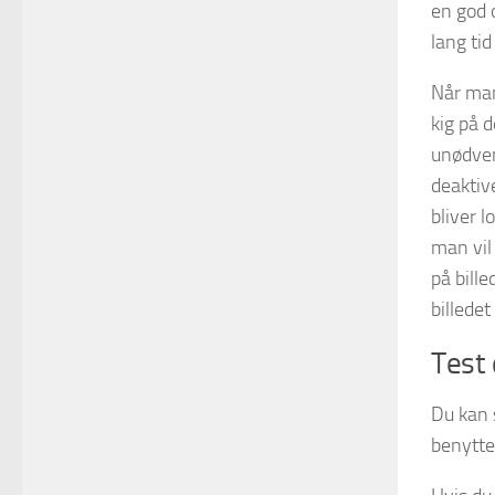
en god o
lang ti
Når man
kig på 
unødven
deaktiv
bliver 
man vil
på bill
billedet
Test 
Du kan 
benytte