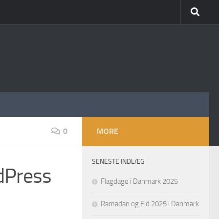
0
MORE
SENESTE INDLÆG
dPress
Flagdage i Danmark 2025
Ramadan og Eid 2025 i Danmark