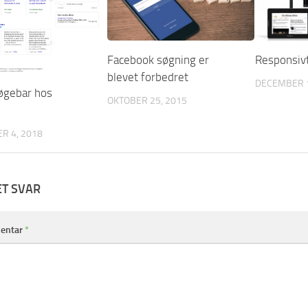
Facebook søgning er
Responsiv
blevet forbedret
DECEMBER 1
søgebar hos
OKTOBER 25, 2015
R 4, 2018
ET SVAR
entar
*