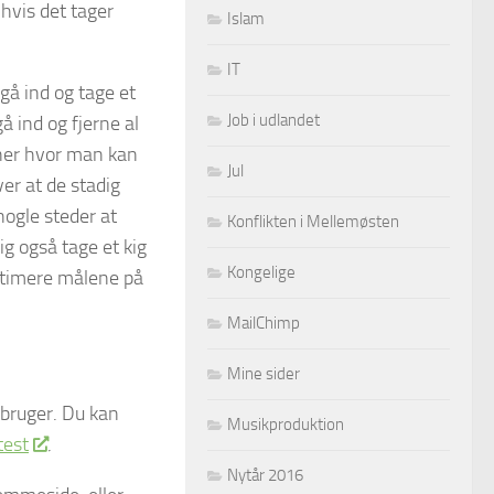
 hvis det tager
Islam
IT
gå ind og tage et
Job i udlandet
å ind og fjerne al
oner hvor man kan
Jul
er at de stadig
nogle steder at
Konflikten i Mellemøsten
g også tage et kig
Kongelige
ptimere målene på
MailChimp
Mine sider
 bruger. Du kan
Musikproduktion
test
.
Nytår 2016