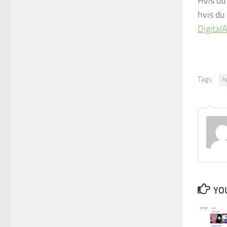
Hvis du
hvis du
Digital
Tags:
h
YOU