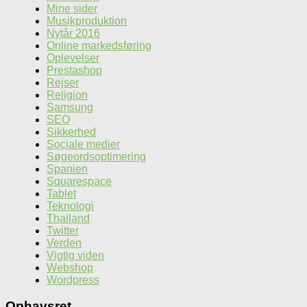
Mine sider
Musikproduktion
Nytår 2016
Online markedsføring
Oplevelser
Prestashop
Rejser
Religion
Samsung
SEO
Sikkerhed
Sociale medier
Søgeordsoptimering
Spanien
Squarespace
Tablet
Teknologi
Thailand
Twitter
Verden
Vigtig viden
Webshop
Wordpress
Ophavsret