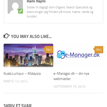
Rami Najmi
Sidder til dagligt som Organic Search Specialist og
ellers bruger jeg fritiden på musik, træne, nørde og
hunden.
YOU MAY ALSO LIKE...
0
0
Kuala Lumpur – Malaysia
e-Manager.dk – din nye
webmaster.
MARTS 13, 2014
SEPTEMBER 15, 2015
SKRIV ET SVAR