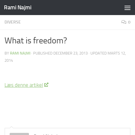
Rami Najmi
Skip to content
DIVERSE
0
What is freedom?
BY
RAMI NAJMI
· PUBLISHED
DECEMBER 23, 2013
· UPDATED
MARTS 12,
2014
Læs denne artikel