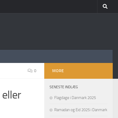
0
MORE
SENESTE INDLÆG
eller
Flagdage i Danmark 2025
Ramadan og Eid 2025 i Danmark