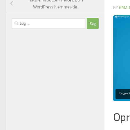
Installer WooCommerce på din
WordPress hjemmeside
BY
RAMI 
Søg
efter:
Se her 
Opr