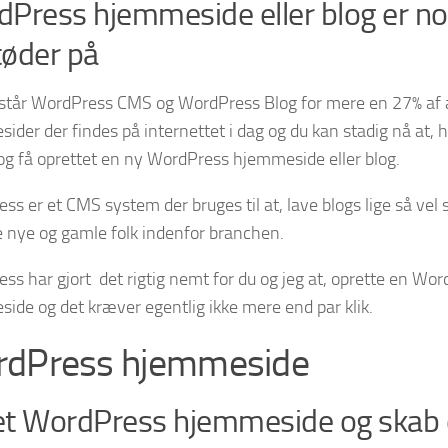
Press hjemmeside eller blog er n
støder på
 står WordPress CMS og WordPress Blog for mere en 27% af a
ider der findes på internettet i dag og du kan stadig nå at,
og få oprettet en ny WordPress hjemmeside eller blog.
ss er et CMS system der bruges til at, lave blogs lige så v
e nye og gamle folk indenfor branchen.
ss har gjort det rigtig nemt for du og jeg at, oprette en Word
ide og det kræver egentlig ikke mere end par klik.
dPress hjemmeside
et WordPress hjemmeside og skab