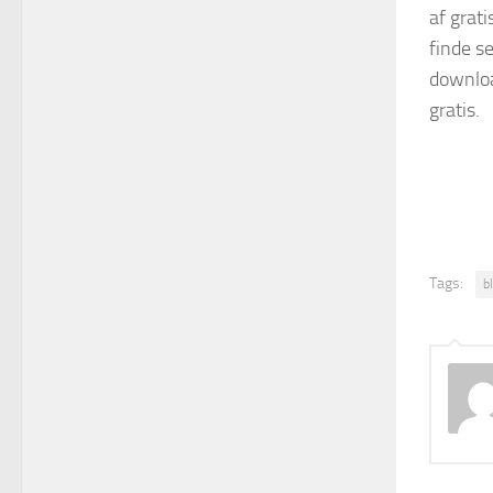
af grat
finde se
downloa
gratis.
Tags:
b