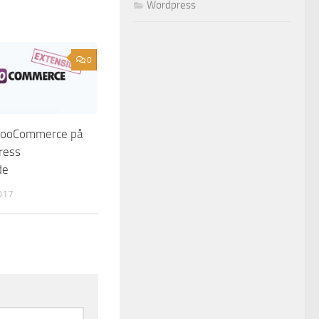
Wordpress
0
 WooCommerce på
ress
de
017