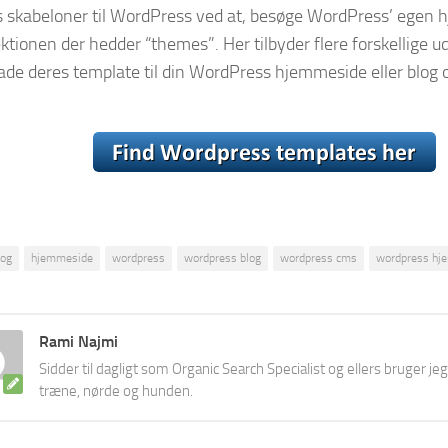
is skabeloner til WordPress ved at, besøge WordPress’ egen
ktionen der hedder “themes”. Her tilbyder flere forskellige ud
de deres template til din WordPress hjemmeside eller blog 
log
hjemmeside
wordpress
wordpress blog
wordpress cms
wordpress hj
Rami Najmi
Sidder til dagligt som Organic Search Specialist og ellers bruger jeg
træne, nørde og hunden.