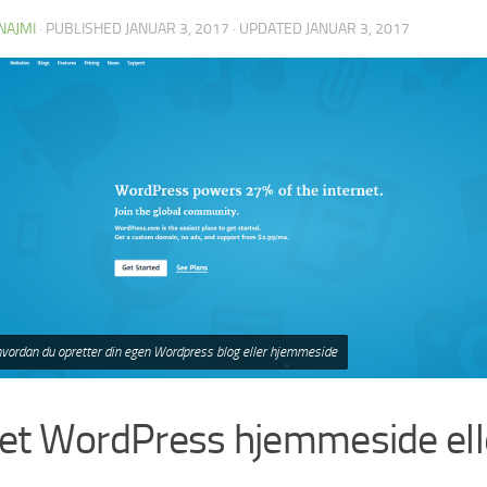
NAJMI
· PUBLISHED
JANUAR 3, 2017
· UPDATED
JANUAR 3, 2017
hvordan du opretter din egen Wordpress blog eller hjemmeside
et WordPress hjemmeside ell