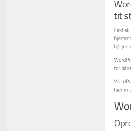
Word
tit 
Faktisk
hjemmes
bølgen 
WordPre
for båd
WordPre
hjemmes
Wor
Opr