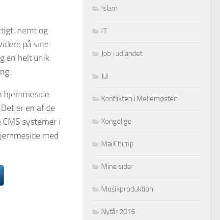
Islam
tigt, nemt og
IT
idere på sine
Job i udlandet
g en helt unik
ng.
Jul
in hjemmeside
Konflikten i Mellemøsten
 Det er en af de
te CMS systemer i
Kongelige
y hjemmeside med
MailChimp
Mine sider
Musikproduktion
Nytår 2016