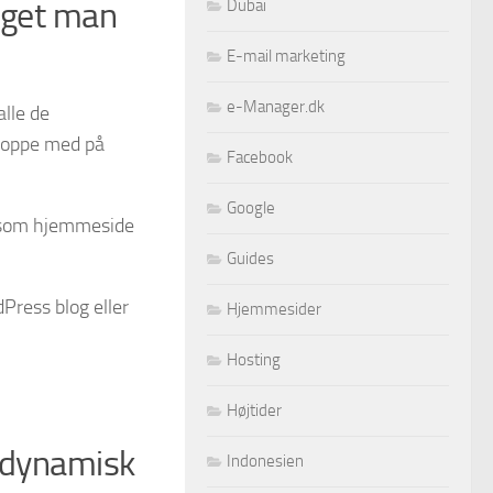
Dubai
oget man
E-mail marketing
e-Manager.dk
lle de
 hoppe med på
Facebook
Google
el som hjemmeside
Guides
Press blog eller
Hjemmesider
Hosting
Højtider
 dynamisk
Indonesien