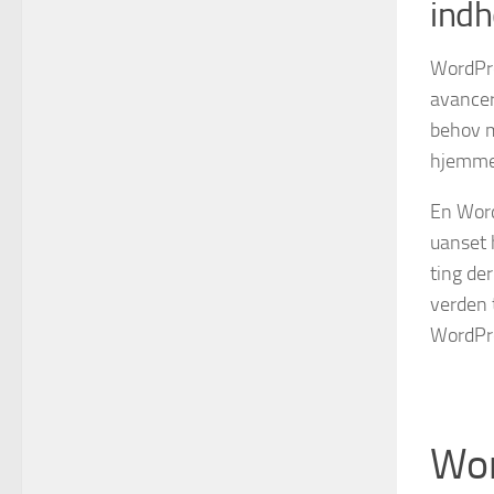
indh
WordPre
avancer
behov m
hjemmes
En Word
uanset 
ting de
verden 
WordPr
Wor