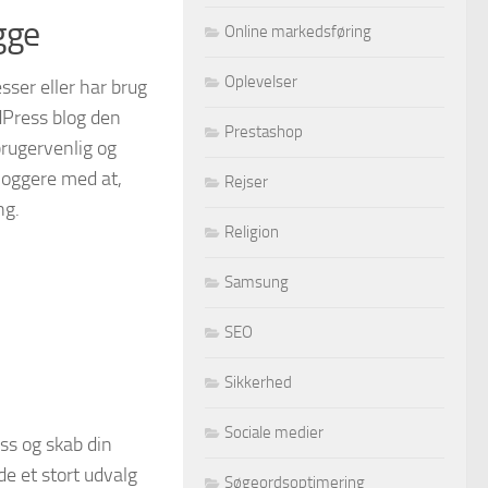
gge
Online markedsføring
Oplevelser
sser eller har brug
dPress blog den
Prestashop
brugervenlig og
loggere med at,
Rejser
ng.
Religion
Samsung
SEO
Sikkerhed
Sociale medier
ss og skab din
e et stort udvalg
Søgeordsoptimering