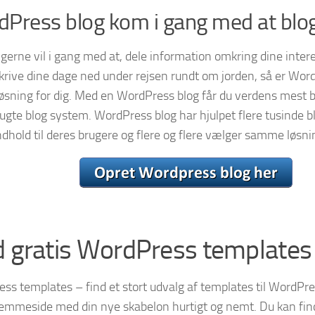
Press blog kom i gang med at blo
 gerne vil i gang med at, dele information omkring dine intere
 skrive dine dage ned under rejsen rundt om jorden, så er Wor
 løsning for dig. Med en WordPress blog får du verdens mest 
ugte blog system. WordPress blog har hjulpet flere tusinde b
ndhold til deres brugere og flere og flere vælger samme løsni
d gratis WordPress templates
ss templates – find et stort udvalg af templates til WordPre
emmeside med din nye skabelon hurtigt og nemt. Du kan find