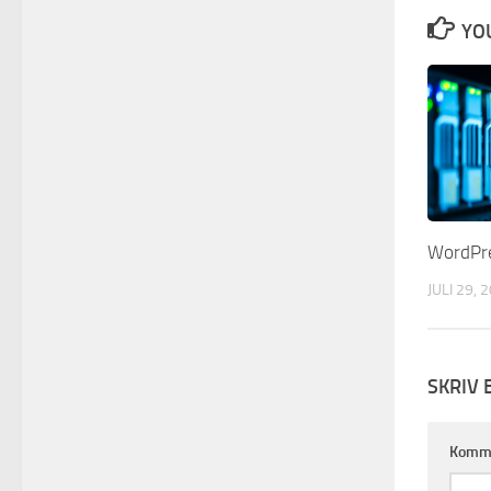
YOU
WordPr
JULI 29, 
SKRIV 
Komm