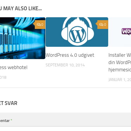
 MAY ALSO LIKE...
0
0
WordPress 4.0 udgivet
Installer
din WordP
SEPTEMBER 10, 2014
ess webhotel
hjemmesi
2018
JANUAR 1, 2
ET SVAR
entar
*