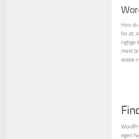
Word
Hvis du
for at,
rigtige
mest br
skabe i
Fin
WordPre
egen hj