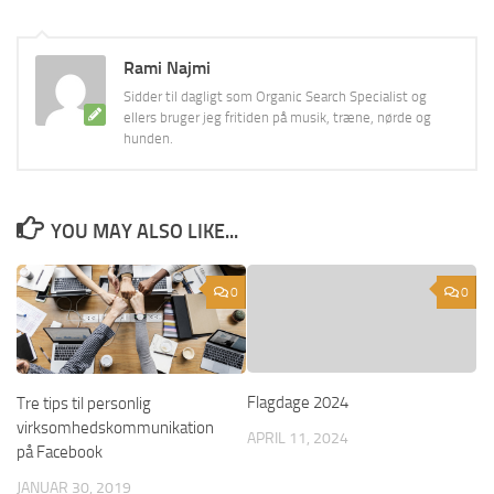
Rami Najmi
Sidder til dagligt som Organic Search Specialist og
ellers bruger jeg fritiden på musik, træne, nørde og
hunden.
YOU MAY ALSO LIKE...
0
0
Flagdage 2024
Tre tips til personlig
virksomhedskommunikation
APRIL 11, 2024
på Facebook
JANUAR 30, 2019