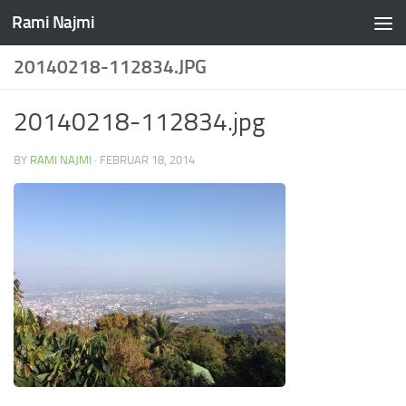
Rami Najmi
Skip to content
20140218-112834.JPG
20140218-112834.jpg
BY
RAMI NAJMI
·
FEBRUAR 18, 2014